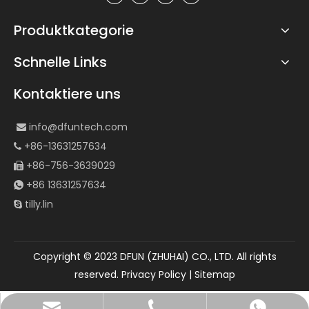
Produktkategorie
Schnelle Links
Kontaktiere uns
info@dfuntech.com

+86-13631257634

+86-756-3639029

+86 13631257634

tilly.lin

Copyright © 2023 DFUN (ZHUHAI) CO., LTD. All rights
reserved.
Privacy Policy
|
Sitemap