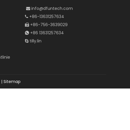
info@dfuntech.com

+86-13631257634

+86-756-3639029

+86 13631257634

tilly.lin

linie
|
Sitemap