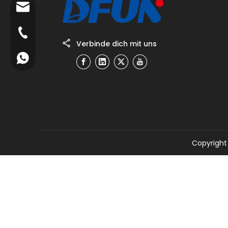
info@dfuntech.com
+86-756-6123188
Verbinde dich mit uns
+86 15919182362
Copyright 