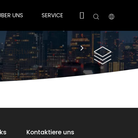
ÜBER UNS
SERVICE
NACHRICHT
KO
Fallstudie
Kunden vertrauen darauf
nks
Kontaktiere uns