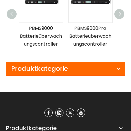
00
PBMS9000
PBMS9000Pro
DFCS
rwach
Batterieüberwach
Batterieüberwach
ller
ungscontroller
ungscontroller
Ma
Produktkategorie
Produktkategorie