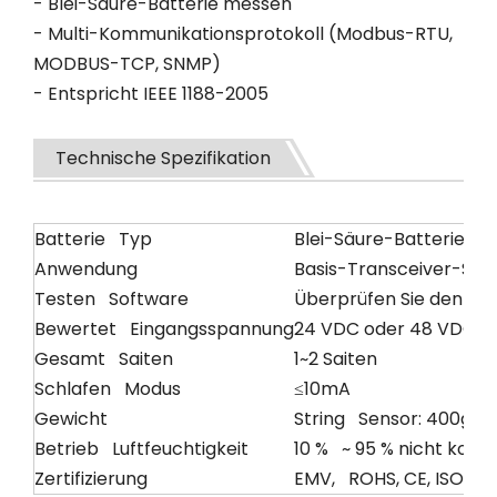
- Blei-Säure-Batterie messen
- Multi-Kommunikationsprotokoll (Modbus-RTU,
MODBUS-TCP, SNMP)
- Entspricht IEEE 1188-2005
Technische Spezifikation
Batterie Typ
Blei-Säure-Batterie
Anwendung
Basis-Transceiver-Stat
Testen Software
Überprüfen Sie den Zus
Bewertet Eingangsspannung
24 VDC oder 48 VDC Be
Gesamt Saiten
1~2 Saiten
Schlafen Modus
≤10mA
Gewicht
String Sensor: 400g
Betrieb Luftfeuchtigkeit
10 % ~ 95 % nicht kond
Zertifizierung
EMV, ROHS, CE, ISO9001