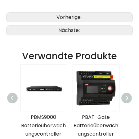
Vorherige:
Nächste:
Verwandte Produkte
PBMS9000
PBAT-Gate
rwach
Batterieüberwach
Batterieüberwach
nsor
ungscontroller
ungscontroller