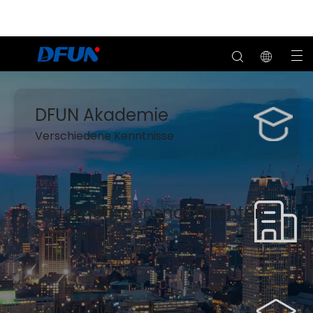
DFUN Akademie
Verschiedene
Kenntnisse
Unternehmensnachrichten
DFUN Highlights
Fallstudie