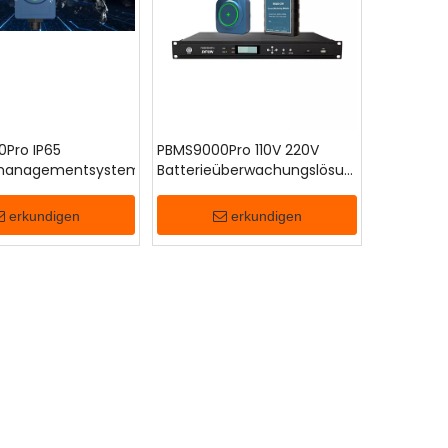
Pro IP65
PBMS9000Pro 110V 220V
emanagementsystem
Batterieüberwachungslösung
für Umspannwerke
erkundigen
erkundigen