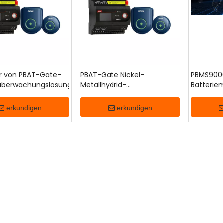
er von PBAT-Gate-
PBAT-Gate Nickel-
PBMS9000
eüberwachungslösungen
Metallhydrid-
Batteri
Batterieüberwachungssystem
(Ni-MH).
erkundigen
erkundigen