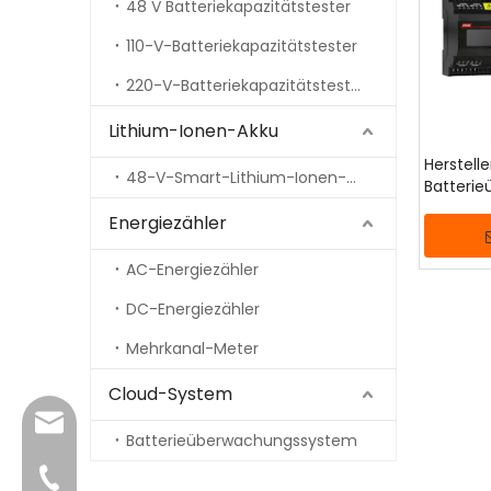
48 V Batteriekapazitätstester
110-V-Batteriekapazitätstester
220-V-Batteriekapazitätstester
Lithium-Ionen-Akku
Herstell
48-V-Smart-Lithium-Ionen-Akku
Batteri
Energiezähler
AC-Energiezähler
DC-Energiezähler
Mehrkanal-Meter
Cloud-System
info@dfuntech.com
Batterieüberwachungssystem
+86-756-6123188