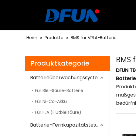
Heim
»
Produkte
»
BMS für VRLA-Batterie
BMS f
Produktkategorie
DFUN TE
Batterieüberwachungssystem
Batterie
Produkte
Für Blei-Säure-Batterie
maßgesch
Für Ni-Cd-Akku
bedürfni
Für FLA (Flutbleisäure)
Batterie-Fernkapazitätstester