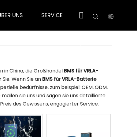
ÜBER UNS
SERVICE
NACHRICHT
KO
en in China, die Großhandel
BMS für VRLA-
r Sie. Wenn Sie an
BMS für VRLA-Batterie
 spezielle bedürfnisse, zum beispiel: OEM, ODM,
ilen sie uns und sagen sie uns detaillierte
 Preis des Gewissens, engagierter Service.